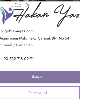
bilgi@hakanyaz.com
Değirmiçem Mah. Fevzi Çakmak Blv. No.54
hitkamil / Gaziantep
+ 90 532 718 09 91
İletişim
Randevu Al