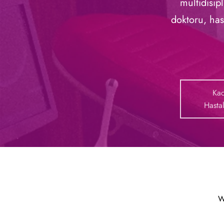
multidisip
doktoru, has
Kad
Hastal
W