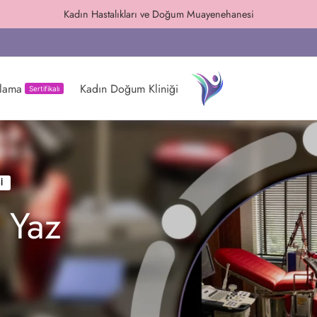
Randevu ve bilgi için
ulama
Kadın Doğum Kliniği
Sertifikalı
I
 Yaz