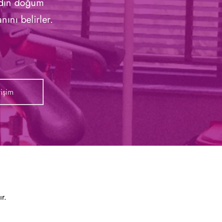
kadın doğum
ını belirler.
tişim
r.