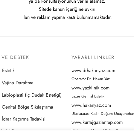
ya da konsültasyonunun yerini alamaz.
Sitede kanun içeriğine aykırı
ilan ve reklam yapma kastı bulunmamaktadır.
I VE DESTEK
YARARLI LİNKLER
 Estetik
www.drhakanyaz.com
Operatör Dr. Hakan Yaz
e Vajina Daraltma
www.yazklinik.com
 Labioplasti (İç Dudak Estetiği)
Lazer Genital Estetik
www.hakanyaz.com
e Genital Bölge Sıkılaştırma
Uluslararası Kadın Doğum Muayeneha
e İdrar Kaçırma Tedavisi
www.kurtajgaziantep.com
s Estetiği
Kürtaj ve kızlık zarı bilgilendirme