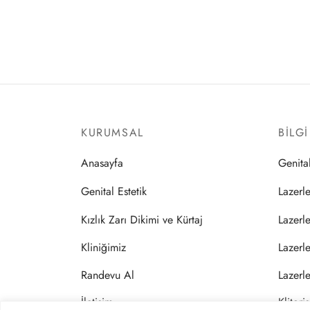
KURUMSAL
BILG
Anasayfa
Genital
Genital Estetik
Lazerl
Kızlık Zarı Dikimi ve Kürtaj
Lazerle
Kliniğimiz
Lazerl
Randevu Al
Lazerl
İletişim
Klitori